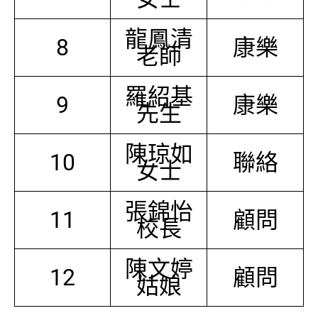
龍鳳清
8
康樂
老師
羅紹基
9
康樂
先生
陳琼如
10
聯絡
女士
張錦怡
11
顧問
校長
陳文婷
12
顧問
姑娘