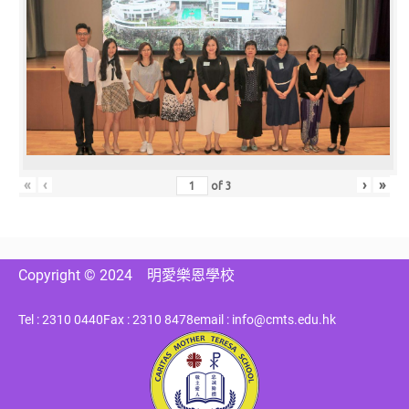
«
‹
›
»
of
3
Copyright © 2024
明愛樂恩學校
Tel : 2310 0440
Fax : 2310 8478
email : info@cmts.edu.hk