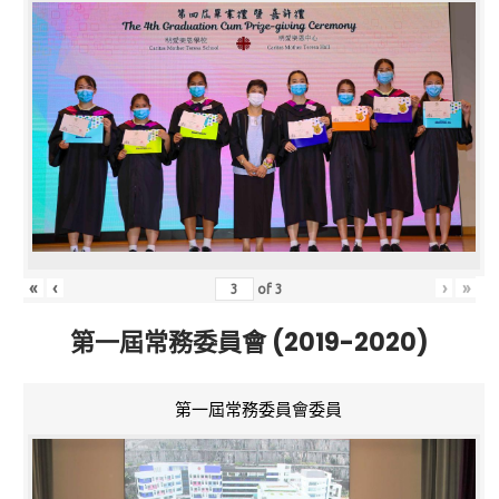
«
‹
›
»
of
3
第一屆常務委員會 (2019-2020)
第一屆常務委員會委員