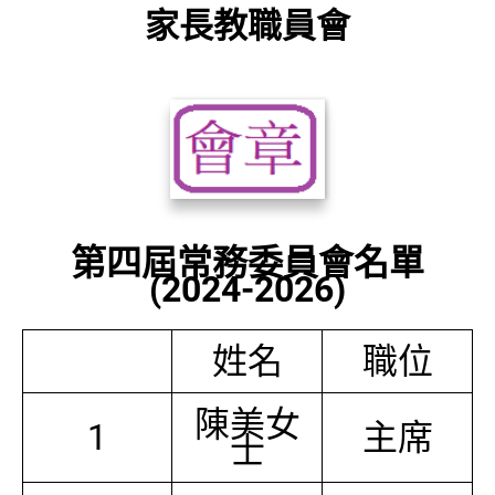
家長教職員會
第四屆常務委員會名單
(2024-2026)
姓名
職位
陳美女
1
主席
士