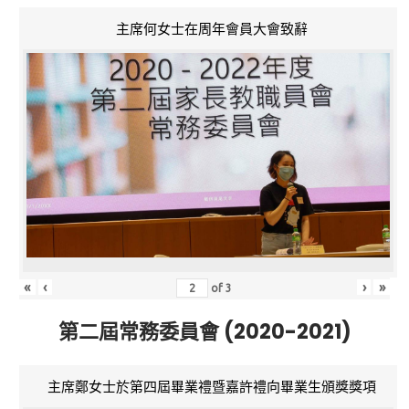
主席何女士在周年會員大會致辭
«
‹
›
»
of
3
第二屆常務委員會 (2020-2021)
主席鄭女士於第四屆畢業禮暨嘉許禮向畢業生頒獎獎項