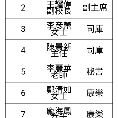
王耀偉
2
副主席
副校長
李彦蕾
3
司庫
女士
陳景新
4
司庫
主任
李麗華
5
秘書
老師
鄭清如
6
康樂
女士
龐海鳳
7
康樂
女士