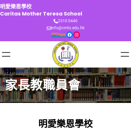
跳
明愛樂恩學校
至
Caritas Mother Teresa School
主
2310 0440
要
info@cmts.edu.hk
內
Facebook
Instagram
容
家長教職員會
明愛樂恩學校