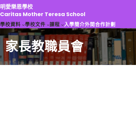
跳
明愛樂恩學校
至
Caritas Mother Teresa School
主
學校資料
學校文件
課程
入學簡介
外間合作計劃
要
內
容
家長教職員會