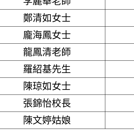
李麗華老師
鄭清如女士
龐海鳳女士
龍鳳清老師
羅紹基先生
陳琼如女士
張錦怡校長
陳文婷姑娘