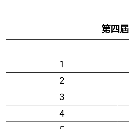
第四屆常
1
2
3
4