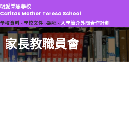
跳
明愛樂恩學校
至
Caritas Mother Teresa School
主
學校資料
學校文件
課程
入學簡介
外間合作計劃
要
內
容
家長教職員會