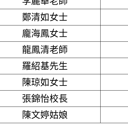
李麗華老師
鄭清如女士
龐海鳳女士
龍鳳清老師
羅紹基先生
陳琼如女士
張錦怡校長
陳文婷姑娘