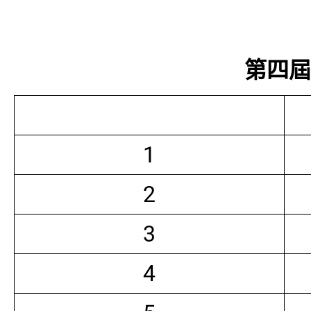
第四屆常
1
2
3
4