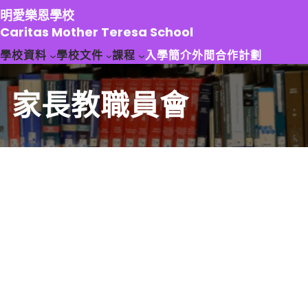
跳
明愛樂恩學校
至
Caritas Mother Teresa School
主
學校資料
學校文件
課程
入學簡介
外間合作計劃
要
內
容
家長教職員會