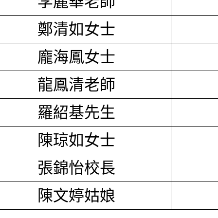
李麗華老師
鄭清如女士
龐海鳳女士
龍鳳清老師
羅紹基先生
陳琼如女士
張錦怡校長
陳文婷姑娘