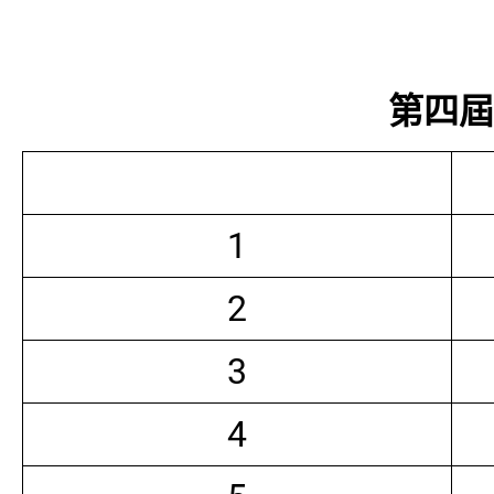
第四屆常
1
2
3
4