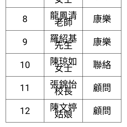
龍鳳清
8
康樂
老師
羅紹基
9
康樂
先生
陳琼如
10
聯絡
女士
張錦怡
11
顧問
校長
陳文婷
12
顧問
姑娘