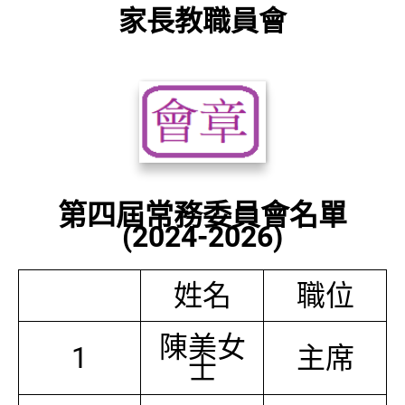
家長教職員會
第四屆常務委員會名單
(2024-2026)
姓名
職位
陳美女
1
主席
士