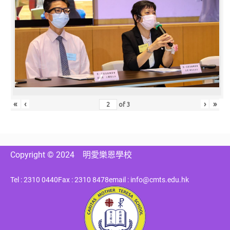
«
‹
›
»
of
3
Copyright © 2024
明愛樂恩學校
Tel : 2310 0440
Fax : 2310 8478
email : info@cmts.edu.hk