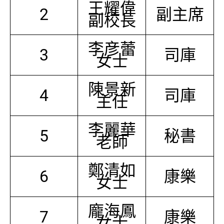
王耀偉
2
副主席
副校長
李彦蕾
3
司庫
女士
陳景新
4
司庫
主任
李麗華
5
秘書
老師
鄭清如
6
康樂
女士
龐海鳳
7
康樂
女士