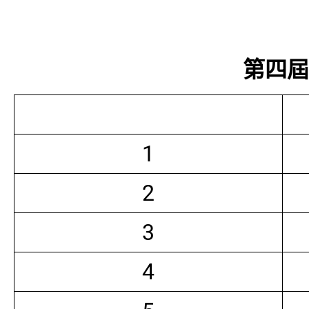
第四屆常
1
2
3
4