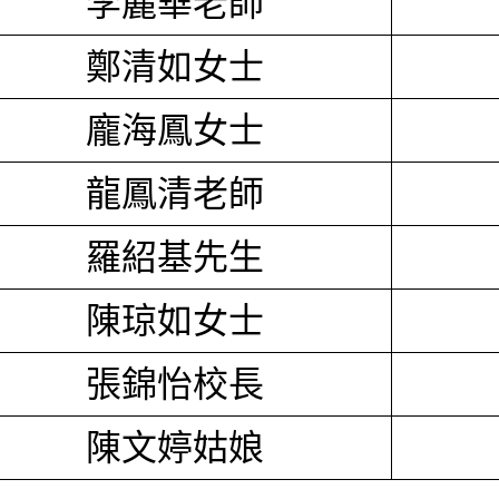
李麗華老師
鄭清如女士
龐海鳳女士
龍鳳清老師
羅紹基先生
陳琼如女士
張錦怡校長
陳文婷姑娘