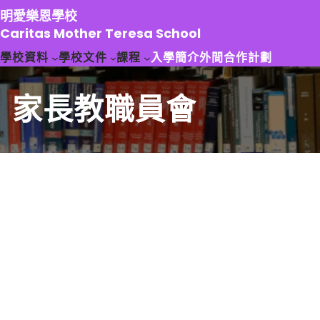
跳
明愛樂恩學校
至
Caritas Mother Teresa School
主
學校資料
學校文件
課程
入學簡介
外間合作計劃
要
內
容
家長教職員會