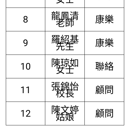
龍鳳清
8
康樂
老師
羅紹基
9
康樂
先生
陳琼如
10
聯絡
女士
張錦怡
11
顧問
校長
陳文婷
12
顧問
姑娘