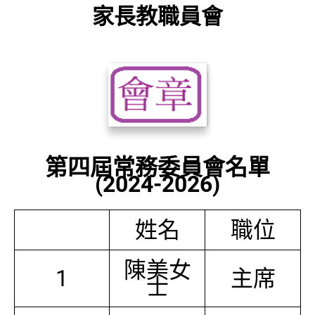
家長教職員會
第四屆常務委員會名單
(2024-2026)
姓名
職位
陳美女
1
主席
士