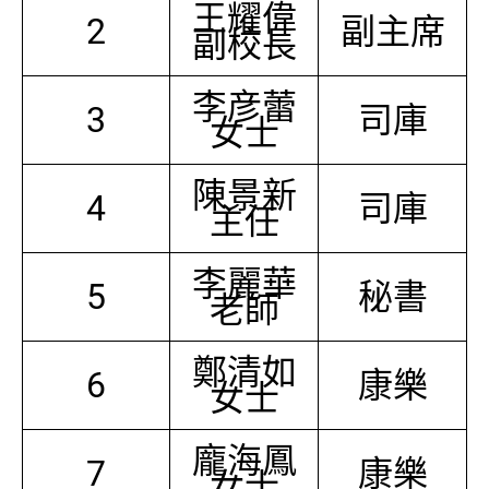
王耀偉
2
副主席
副校長
李彦蕾
3
司庫
女士
陳景新
4
司庫
主任
李麗華
5
秘書
老師
鄭清如
6
康樂
女士
龐海鳳
7
康樂
女士