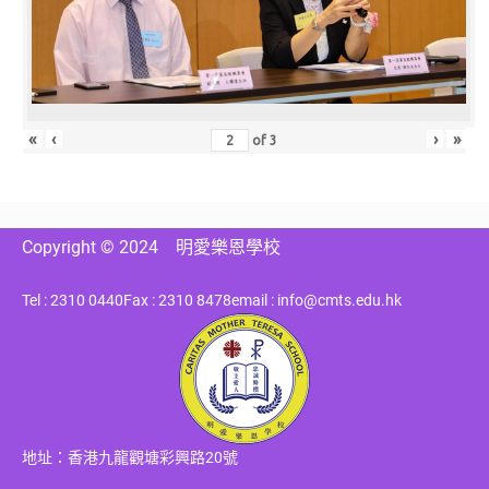
«
‹
›
»
of
3
Copyright © 2024
明愛樂恩學校
Tel : 2310 0440
Fax : 2310 8478
email : info@cmts.edu.hk
地址：香港九龍觀塘彩興路20號