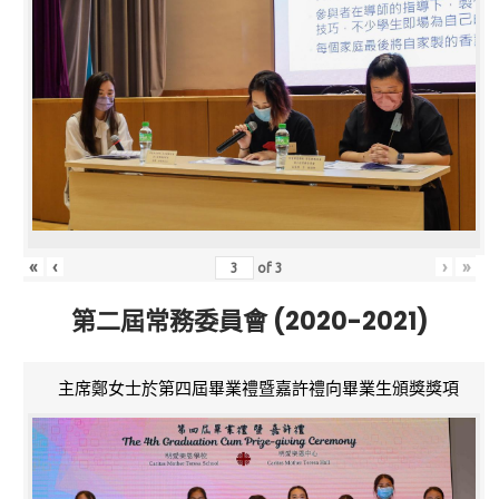
«
‹
›
»
of
3
第二屆常務委員會 (2020-2021)
主席鄭女士於第四屆畢業禮暨嘉許禮向畢業生頒獎獎項