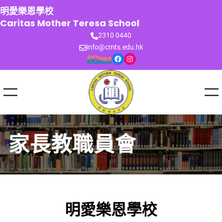
跳
明愛樂恩學校
至
Caritas Mother Teresa School
主
2310 0440
要
info@cmts.edu.hk
內
Facebook
Instagram
容
家長教職員會
明愛樂恩學校