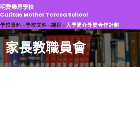
跳
明愛樂恩學校
至
Caritas Mother Teresa School
主
學校資料
學校文件
課程
入學簡介
外間合作計劃
要
內
容
家長教職員會