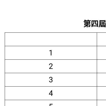
第四屆常
1
2
3
4