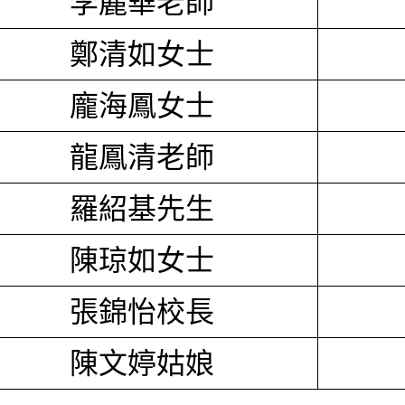
李麗華老師
鄭清如女士
龐海鳳女士
龍鳳清老師
羅紹基先生
陳琼如女士
張錦怡校長
陳文婷姑娘