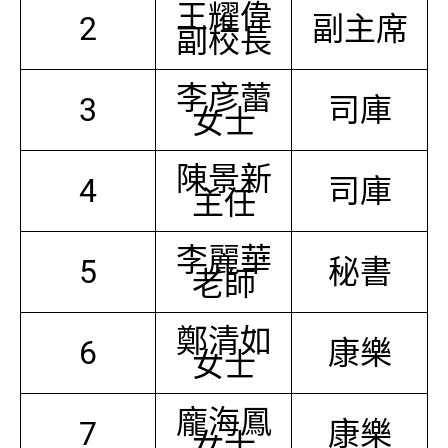
王耀偉
2
副主席
副校長
李彦蕾
3
司庫
女士
陳景新
4
司庫
主任
李麗華
5
秘書
老師
鄭清如
6
康樂
女士
龐海鳳
7
康樂
女士