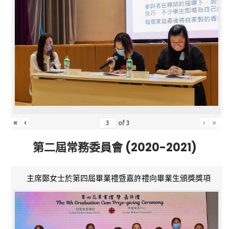
«
‹
›
»
of
3
第二屆常務委員會 (2020-2021)
主席鄭女士於第四屆畢業禮暨嘉許禮向畢業生頒獎獎項