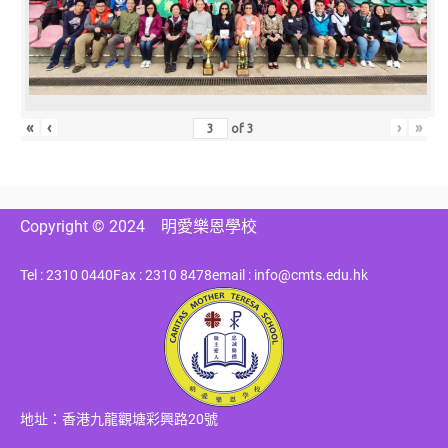
«
‹
›
»
of
3
Copyright © 2024
明愛樂恩學校
Tel : 2310 0440
Fax : 2310 8478
email : info@cmts.edu.hk
地址：香港九龍觀塘彩興路20號