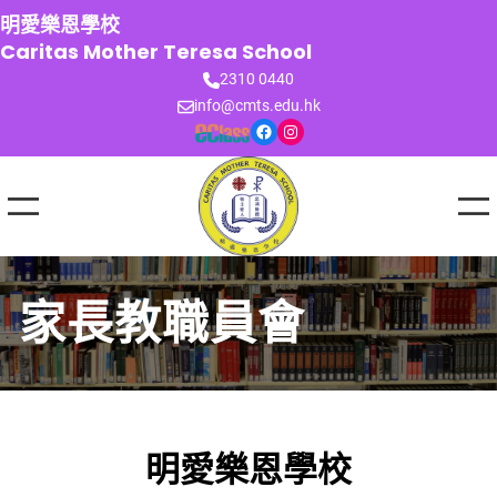
跳
明愛樂恩學校
至
Caritas Mother Teresa School
主
2310 0440
要
info@cmts.edu.hk
內
Facebook
Instagram
容
家長教職員會
明愛樂恩學校