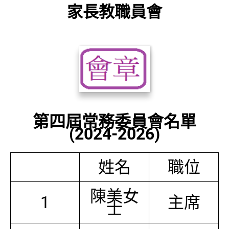
家長教職員會
第四屆常務委員會名單
(2024-2026)
姓名
職位
陳美女
1
主席
士