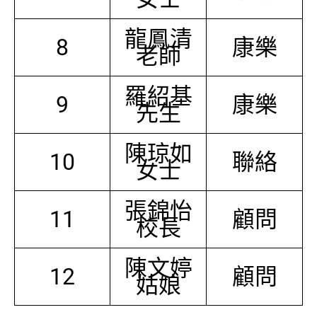
龍鳳清
8
康樂
老師
羅紹基
9
康樂
先生
陳琼如
10
聯絡
女士
張錦怡
11
顧問
校長
陳文婷
12
顧問
姑娘