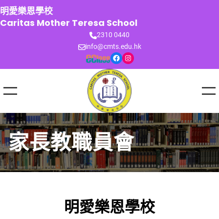
跳
明愛樂恩學校
至
Caritas Mother Teresa School
主
2310 0440
要
info@cmts.edu.hk
內
Facebook
Instagram
容
家長教職員會
明愛樂恩學校