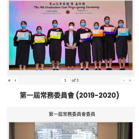
«
‹
›
»
of
3
第一屆常務委員會 (2019-2020)
第一屆常務委員會委員