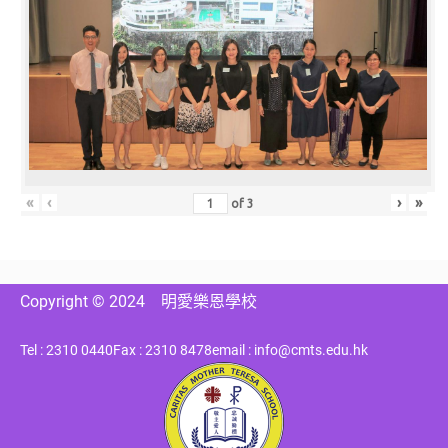
«
‹
›
»
of
3
Copyright © 2024
明愛樂恩學校
Tel : 2310 0440
Fax : 2310 8478
email : info@cmts.edu.hk