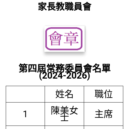
家長教職員會
第四屆常務委員會名單
(2024-2026)
姓名
職位
陳美女
1
主席
士