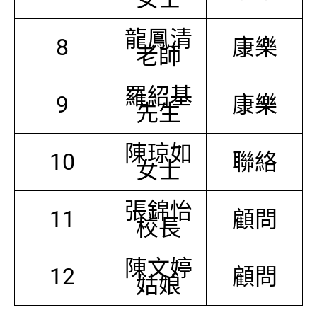
龍鳳清
8
康樂
老師
羅紹基
9
康樂
先生
陳琼如
10
聯絡
女士
張錦怡
11
顧問
校長
陳文婷
12
顧問
姑娘