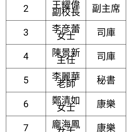
王耀偉
2
副主席
副校長
李彦蕾
3
司庫
女士
陳景新
4
司庫
主任
李麗華
5
秘書
老師
鄭清如
6
康樂
女士
龐海鳳
7
康樂
女士