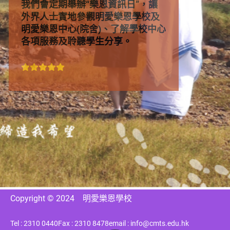
我們會定期舉辦“樂恩資訊日”，讓
外界人士實地參觀明愛樂恩學校及
明愛樂恩中心(院舍)、了解學校中心
各項服務及聆聽學生分享。
Copyright © 2024
明愛樂恩學校
Tel : 2310 0440
Fax : 2310 8478
email : info@cmts.edu.hk