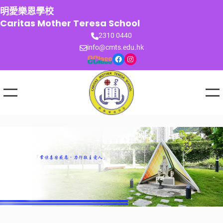
跳
明愛樂恩學校
至
Caritas Mother Teresa School
主
2310 0440
要
info@cmts.edu.hk
內
Facebook
Instagram
容