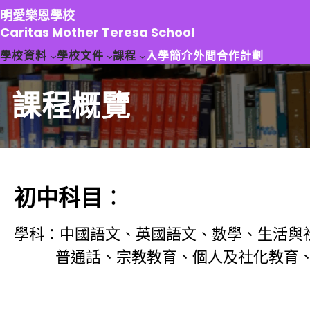
跳
明愛樂恩學校
至
Caritas Mother Teresa School
主
學校資料
學校文件
課程
入學簡介
外間合作計劃
要
內
容
課程概覽
初中科目
：
學科：中國語文、英國語文、數學、生活與
普通話、宗教教育、個人及社化教育、普