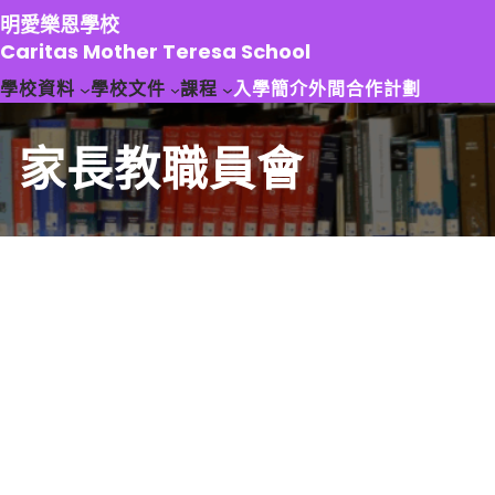
跳
明愛樂恩學校
至
Caritas Mother Teresa School
主
學校資料
學校文件
課程
入學簡介
外間合作計劃
要
內
容
家長教職員會