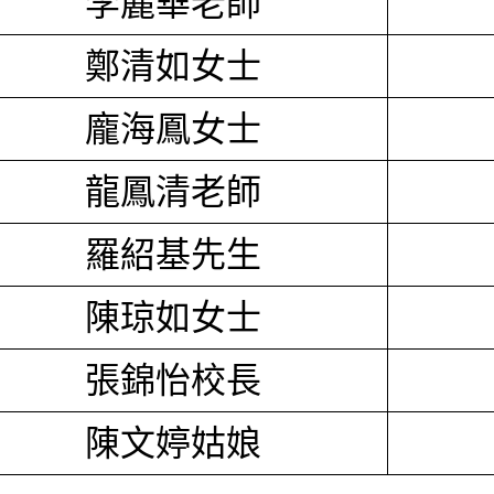
李麗華老師
鄭清如女士
龐海鳳女士
龍鳳清老師
羅紹基先生
陳琼如女士
張錦怡校長
陳文婷姑娘