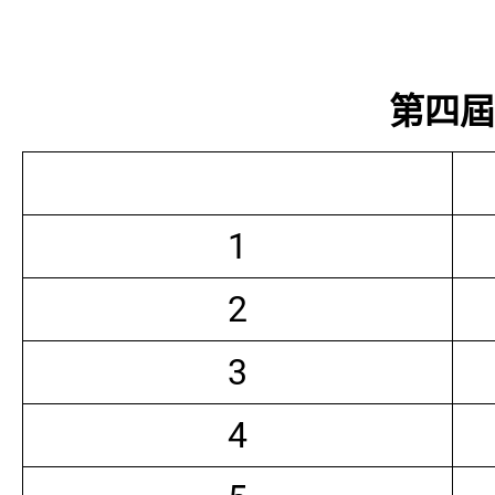
第四屆常
1
2
3
4