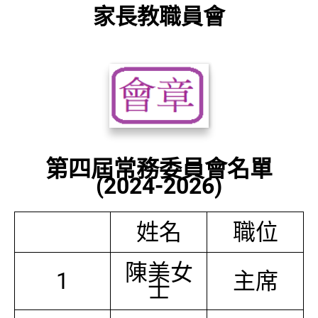
家長教職員會
第四屆常務委員會名單
(2024-2026)
姓名
職位
陳美女
1
主席
士