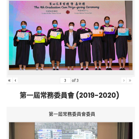
«
‹
›
»
of
3
第一屆常務委員會 (2019-2020)
第一屆常務委員會委員