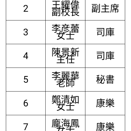
王耀偉
2
副主席
副校長
李彦蕾
3
司庫
女士
陳景新
4
司庫
主任
李麗華
5
秘書
老師
鄭清如
6
康樂
女士
龐海鳳
7
康樂
女士