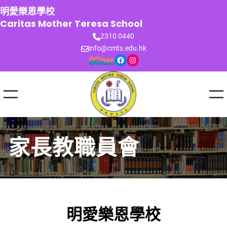
跳
明愛樂恩學校
至
Caritas Mother Teresa School
主
2310 0440
要
info@cmts.edu.hk
內
Facebook
Instagram
容
家長教職員會
明愛樂恩學校