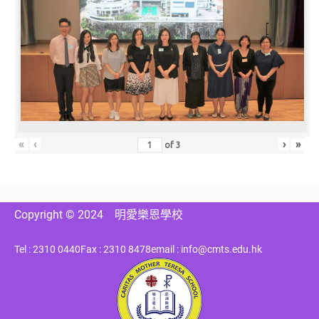
«
‹
›
»
of
3
Copyright © 2024
明愛樂恩學校
Tel : 2310 0440
Fax : 2310 8478
email : info@cmts.edu.hk