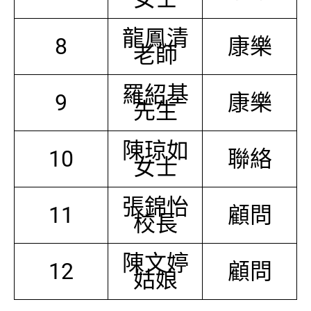
龍鳳清
8
康樂
老師
羅紹基
9
康樂
先生
陳琼如
10
聯絡
女士
張錦怡
11
顧問
校長
陳文婷
12
顧問
姑娘