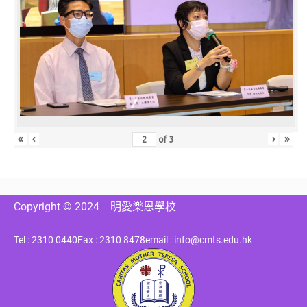
«
‹
›
»
of
3
Copyright © 2024
明愛樂恩學校
Tel : 2310 0440
Fax : 2310 8478
email : info@cmts.edu.hk