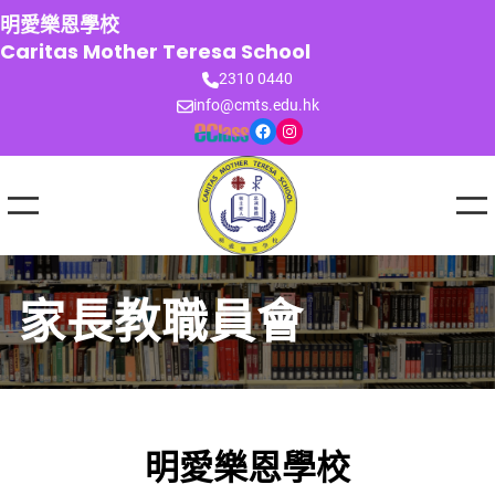
跳
明愛樂恩學校
至
Caritas Mother Teresa School
主
2310 0440
要
info@cmts.edu.hk
內
Facebook
Instagram
容
家長教職員會
明愛樂恩學校