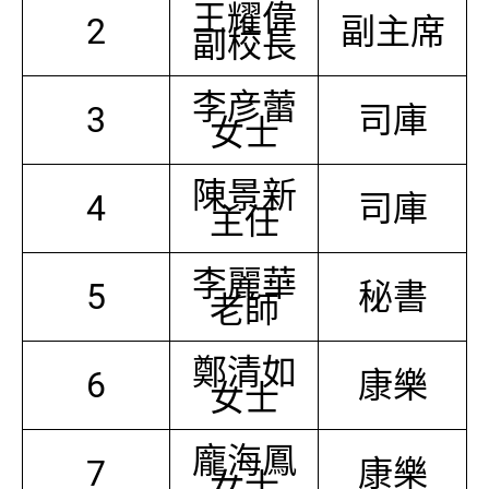
王耀偉
2
副主席
副校長
李彦蕾
3
司庫
女士
陳景新
4
司庫
主任
李麗華
5
秘書
老師
鄭清如
6
康樂
女士
龐海鳳
7
康樂
女士