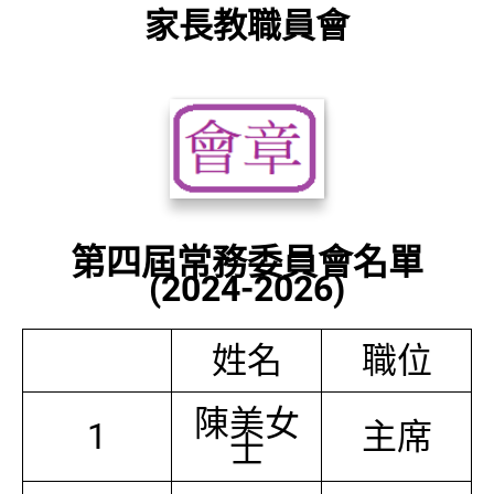
家長教職員會
第四屆常務委員會名單
(2024-2026)
姓名
職位
陳美女
1
主席
士