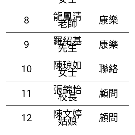
龍鳳清
8
康樂
老師
羅紹基
9
康樂
先生
陳琼如
10
聯絡
女士
張錦怡
11
顧問
校長
陳文婷
12
顧問
姑娘