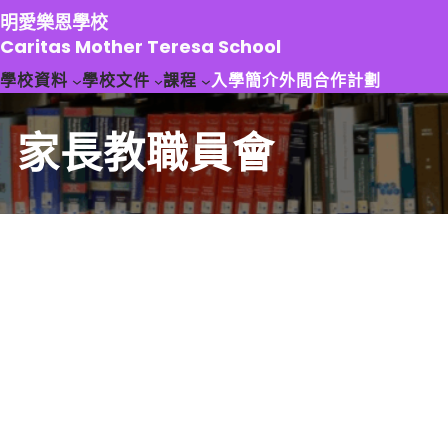
跳
明愛樂恩學校
至
Caritas Mother Teresa School
主
學校資料
學校文件
課程
入學簡介
外間合作計劃
要
內
容
家長教職員會