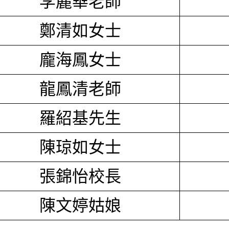
李麗華老師
鄭清如女士
龐海鳳女士
龍鳳清老師
羅紹基先生
陳琼如女士
張錦怡校長
陳文婷姑娘