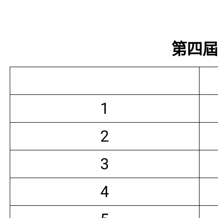
第四屆常
1
2
3
4