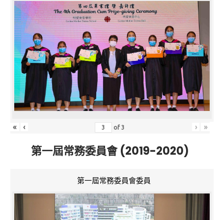
«
‹
›
»
of
3
第一屆常務委員會 (2019-2020)
第一屆常務委員會委員