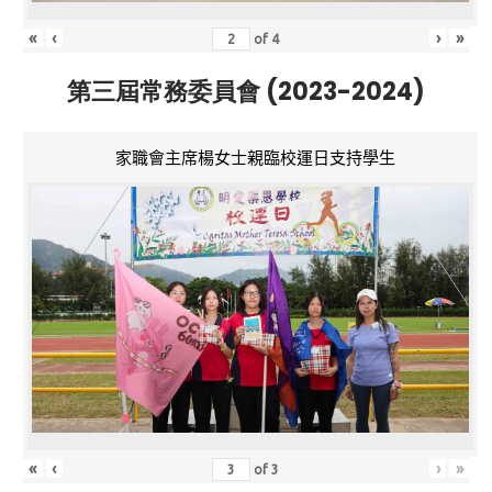
«
‹
›
»
of
4
第三屆常務委員會 (2023-2024)
家職會主席楊女士親臨校運日支持學生
«
‹
›
»
of
3