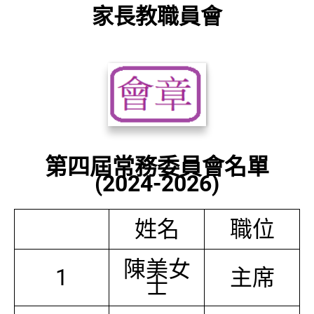
家長教職員會
第四屆常務委員會名單
(2024-2026)
姓名
職位
陳美女
1
主席
士