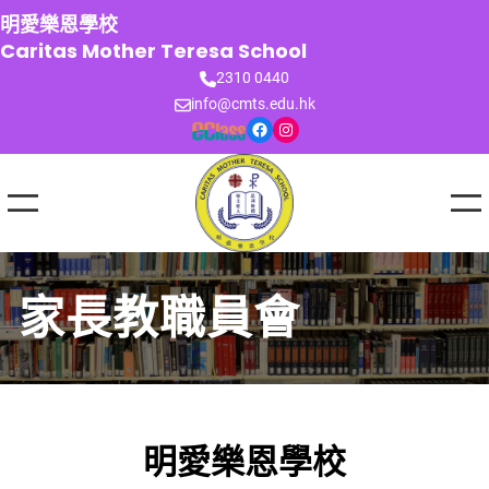
跳
明愛樂恩學校
至
Caritas Mother Teresa School
主
2310 0440
要
info@cmts.edu.hk
內
Facebook
Instagram
容
家長教職員會
明愛樂恩學校