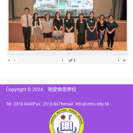
«
‹
›
»
of
3
Copyright © 2024
明愛樂恩學校
Tel : 2310 0440
Fax : 2310 8478
email : info@cmts.edu.hk