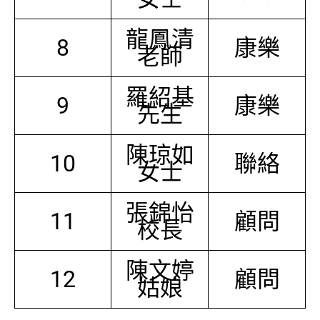
龍鳳清
8
康樂
老師
羅紹基
9
康樂
先生
陳琼如
10
聯絡
女士
張錦怡
11
顧問
校長
陳文婷
12
顧問
姑娘