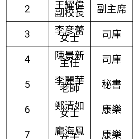
王耀偉
2
副主席
副校長
李彦蕾
3
司庫
女士
陳景新
4
司庫
主任
李麗華
5
秘書
老師
鄭清如
6
康樂
女士
龐海鳳
7
康樂
女士