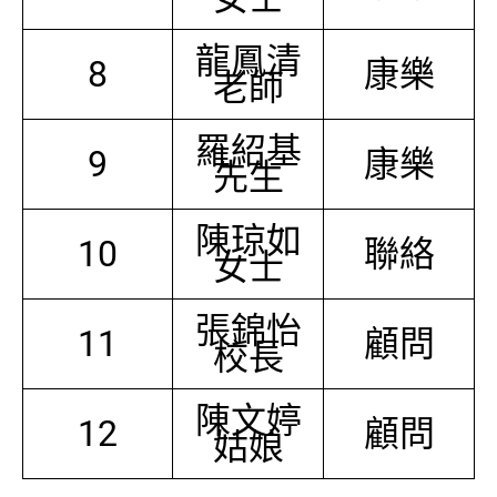
龍鳳清
8
康樂
老師
羅紹基
9
康樂
先生
陳琼如
10
聯絡
女士
張錦怡
11
顧問
校長
陳文婷
12
顧問
姑娘