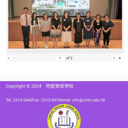
«
‹
›
»
of
3
Copyright © 2024
明愛樂恩學校
Tel : 2310 0440
Fax : 2310 8478
email : info@cmts.edu.hk