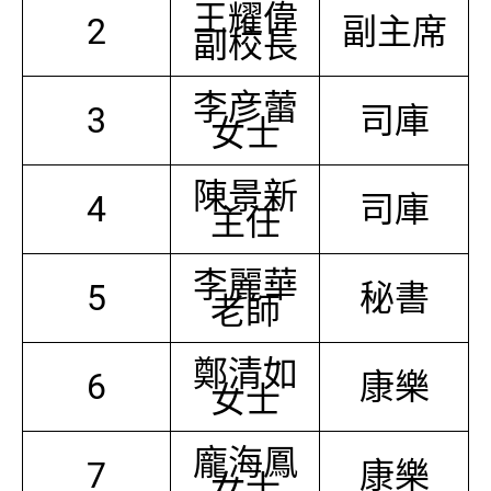
王耀偉
2
副主席
副校長
李彦蕾
3
司庫
女士
陳景新
4
司庫
主任
李麗華
5
秘書
老師
鄭清如
6
康樂
女士
龐海鳳
7
康樂
女士