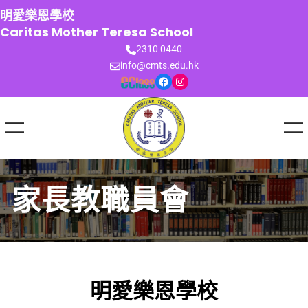
跳
明愛樂恩學校
至
Caritas Mother Teresa School
主
2310 0440
要
info@cmts.edu.hk
內
Facebook
Instagram
容
家長教職員會
明愛樂恩學校