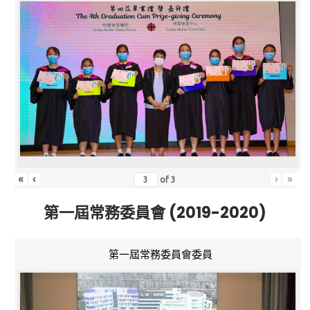
«
‹
›
»
of
3
第一屆常務委員會 (2019-2020)
第一屆常務委員會委員