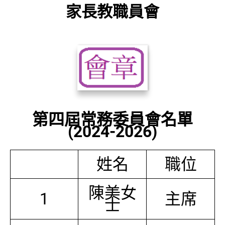
家長教職員會
第四屆常務委員會名單
(2024-2026)
姓名
職位
陳美女
1
主席
士