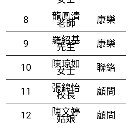
龍鳳清
8
康樂
老師
羅紹基
9
康樂
先生
陳琼如
10
聯絡
女士
張錦怡
11
顧問
校長
陳文婷
12
顧問
姑娘