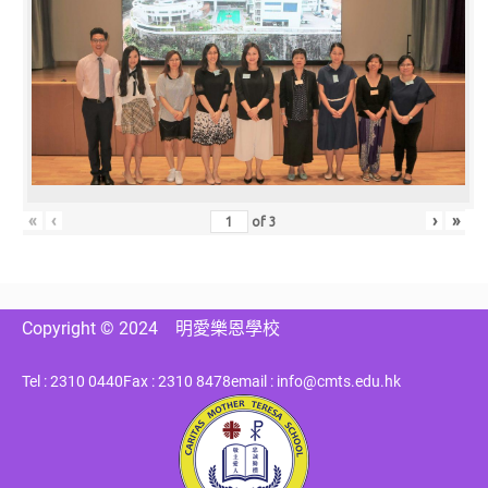
«
‹
›
»
of
3
Copyright © 2024
明愛樂恩學校
Tel : 2310 0440
Fax : 2310 8478
email : info@cmts.edu.hk