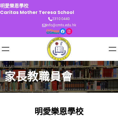
跳
明愛樂恩學校
至
Caritas Mother Teresa School
主
2310 0440
要
info@cmts.edu.hk
內
Facebook
Instagram
容
家長教職員會
明愛樂恩學校