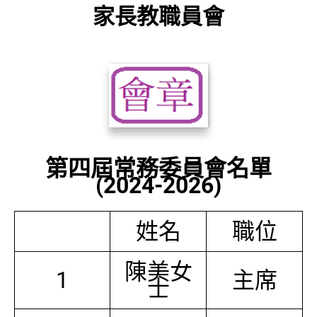
家長教職員會
第四屆常務委員會名單
(2024-2026)
姓名
職位
陳美女
1
主席
士