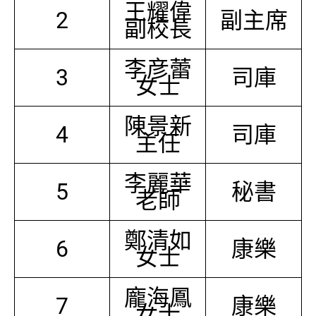
王耀偉
2
副主席
副校長
李彦蕾
3
司庫
女士
陳景新
4
司庫
主任
李麗華
5
秘書
老師
鄭清如
6
康樂
女士
龐海鳳
7
康樂
女士