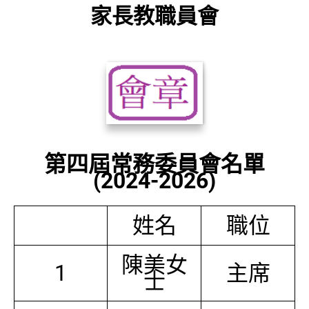
家長教職員會
第四屆常務委員會名單
(2024-2026)
姓名
職位
陳美女
1
主席
士