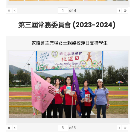
«
‹
›
»
of
4
第三屆常務委員會 (2023-2024)
家職會主席楊女士親臨校運日支持學生
«
‹
›
»
of
3