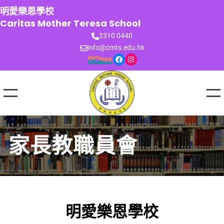
跳
明愛樂恩學校
至
Caritas Mother Teresa School
主
2310 0440
要
info@cmts.edu.hk
內
Facebook
Instagram
容
家長教職員會
明愛樂恩學校