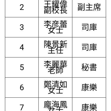
王耀偉
2
副主席
副校長
李彦蕾
3
司庫
女士
陳景新
4
司庫
主任
李麗華
5
秘書
老師
鄭清如
6
康樂
女士
龐海鳳
7
康樂
女士