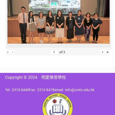
«
‹
›
»
of
3
Copyright © 2024
明愛樂恩學校
Tel : 2310 0440
Fax : 2310 8478
email : info@cmts.edu.hk