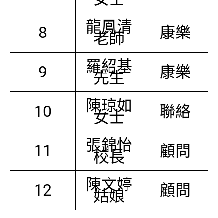
龍鳳清
8
康樂
老師
羅紹基
9
康樂
先生
陳琼如
10
聯絡
女士
張錦怡
11
顧問
校長
陳文婷
12
顧問
姑娘