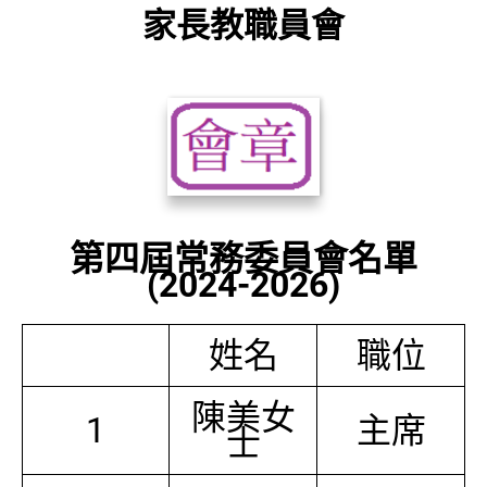
家長教職員會
第四屆常務委員會名單
(2024-2026)
姓名
職位
陳美女
1
主席
士