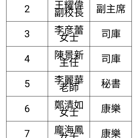
王耀偉
2
副主席
副校長
李彦蕾
3
司庫
女士
陳景新
4
司庫
主任
李麗華
5
秘書
老師
鄭清如
6
康樂
女士
龐海鳳
7
康樂
女士