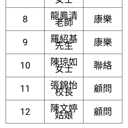
龍鳳清
8
康樂
老師
羅紹基
9
康樂
先生
陳琼如
10
聯絡
女士
張錦怡
11
顧問
校長
陳文婷
12
顧問
姑娘