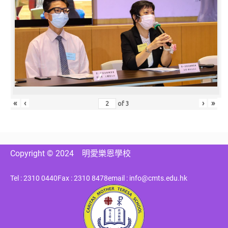
«
‹
›
»
of
3
Copyright © 2024
明愛樂恩學校
Tel : 2310 0440
Fax : 2310 8478
email : info@cmts.edu.hk