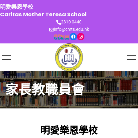
跳
明愛樂恩學校
至
Caritas Mother Teresa School
主
2310 0440
要
info@cmts.edu.hk
內
Facebook
Instagram
容
家長教職員會
明愛樂恩學校