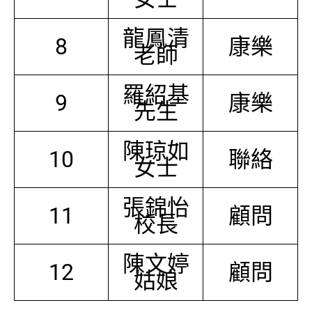
龍鳳清
8
康樂
老師
羅紹基
9
康樂
先生
陳琼如
10
聯絡
女士
張錦怡
11
顧問
校長
陳文婷
12
顧問
姑娘