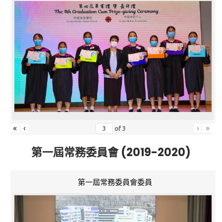
«
‹
›
»
of
3
第一屆常務委員會 (2019-2020)
第一屆常務委員會委員