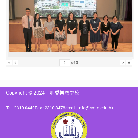
«
‹
›
»
of
3
Copyright © 2024
明愛樂恩學校
Tel : 2310 0440
Fax : 2310 8478
email : info@cmts.edu.hk