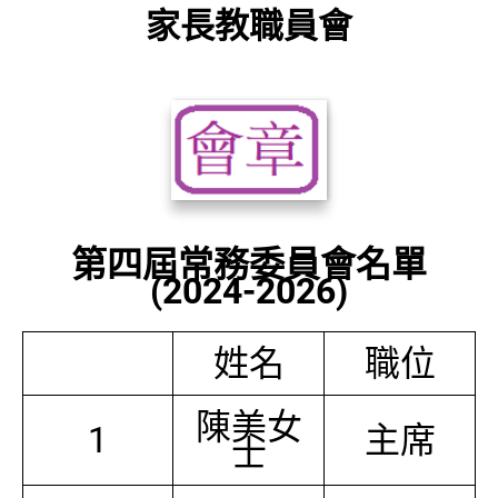
家長教職員會
第四屆常務委員會名單
(2024-2026)
姓名
職位
陳美女
1
主席
士