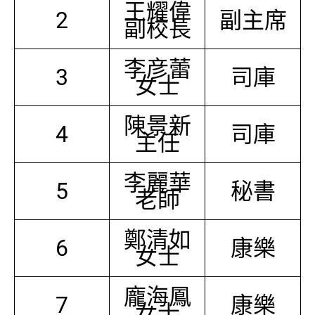
王耀偉
2
副主席
副校長
李彦蕾
3
司庫
女士
陳景新
4
司庫
主任
李麗華
5
秘書
老師
鄭清如
6
康樂
女士
龐海鳳
7
康樂
女士