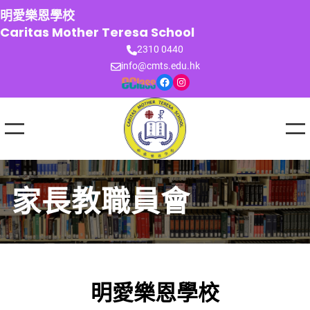
跳
明愛樂恩學校
至
Caritas Mother Teresa School
主
2310 0440
要
info@cmts.edu.hk
內
Facebook
Instagram
容
家長教職員會
明愛樂恩學校