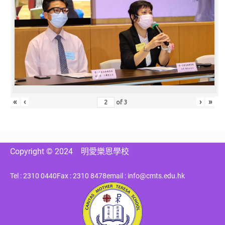
«
‹
›
»
of
3
Copyright © 2024
明愛樂恩學校
Tel : 2310 0440
Fax : 2310 8478
email : info@cmts.edu.hk