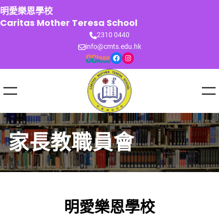
跳
明愛樂恩學校
至
Caritas Mother Teresa School
主
2310 0440
要
info@cmts.edu.hk
內
Facebook
Instagram
容
家長教職員會
明愛樂恩學校