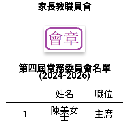
家長教職員會
第四屆常務委員會名單
(2024-2026)
姓名
職位
陳美女
1
主席
士