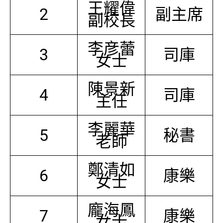
王耀偉
2
副主席
副校長
李彦蕾
3
司庫
女士
陳景新
4
司庫
主任
李麗華
5
秘書
老師
鄭清如
6
康樂
女士
龐海鳳
7
康樂
女士