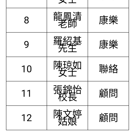
龍鳳清
8
康樂
老師
羅紹基
9
康樂
先生
陳琼如
10
聯絡
女士
張錦怡
11
顧問
校長
陳文婷
12
顧問
姑娘