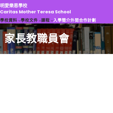
跳
明愛樂恩學校
至
Caritas Mother Teresa School
主
學校資料
學校文件
課程
入學簡介
外間合作計劃
要
內
容
家長教職員會