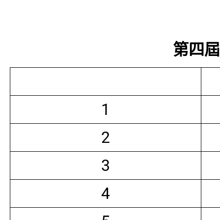
第四屆常
1
2
3
4