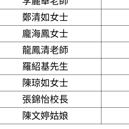
李麗華老師
鄭清如女士
龐海鳳女士
龍鳳清老師
羅紹基先生
陳琼如女士
張錦怡校長
陳文婷姑娘