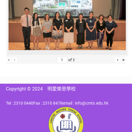
«
‹
›
»
of
3
Copyright © 2024
明愛樂恩學校
Tel : 2310 0440
Fax : 2310 8478
email : info@cmts.edu.hk