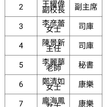
王耀偉
2
副主席
副校長
李彦蕾
3
司庫
女士
陳景新
4
司庫
主任
李麗華
5
秘書
老師
鄭清如
6
康樂
女士
龐海鳳
7
康樂
女士