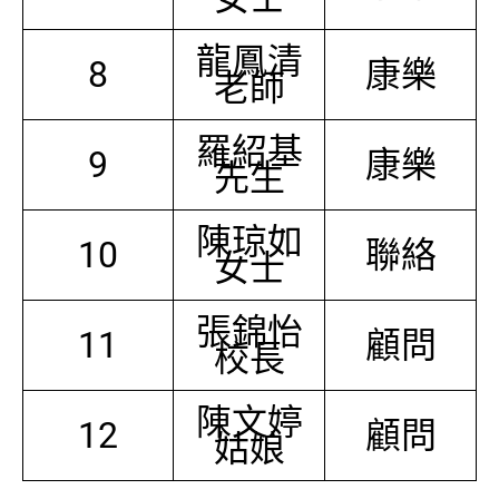
龍鳳清
8
康樂
老師
羅紹基
9
康樂
先生
陳琼如
10
聯絡
女士
張錦怡
11
顧問
校長
陳文婷
12
顧問
姑娘