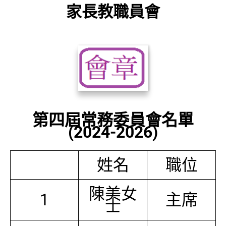
家長教職員會
第四屆常務委員會名單
(2024-2026)
姓名
職位
陳美女
1
主席
士