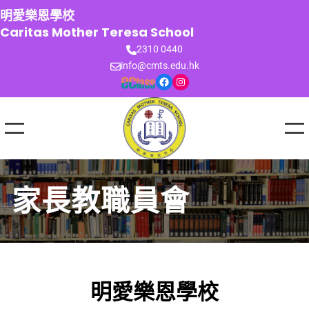
跳
明愛樂恩學校
至
Caritas Mother Teresa School
主
2310 0440
要
info@cmts.edu.hk
內
Facebook
Instagram
容
家長教職員會
明愛樂恩學校